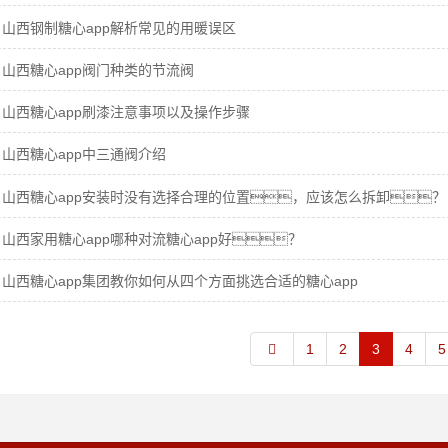
山西钢制糖心app解析常见的用暖误区
山西糖心app阀门种类的节流阀
山西糖心app刷漆注意事项以及操作步骤
山西糖心app中三通阀介绍
山西糖心app安装时没有选择合理的位置，应该怎么拆卸？
山西家用糖心app哪种对流糖心app好？
山西糖心app集团教你如何从四个方面挑选合适的糖心app
1
2
3
4
5