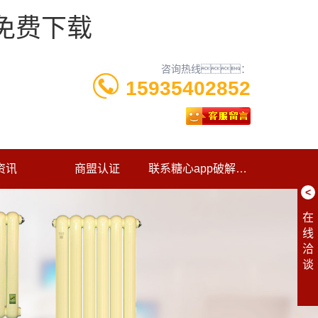
p免费下载
咨询热线：
15935402852
资讯
商盟认证
联系糖心app破解版下载
<
在
线
洽
谈