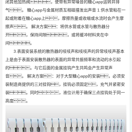
闭其他加热阀，使带有异常噪音的糖心app运转并排
气。 糖心app与金属材质互相碰撞发出声音 1.供水管粘在一
起或附着在糖心app上，摩擦热量或收缩或水流时会产生摩
擦声。 解决方案：将供水管或水管与散热器分
开，保持间隙，或将缓冲材料夹在中
间。
3.表面安装系统的散热器的吱吱声和吱吱声的异常吱吱声基本
上是由于表面安装散热器的表面的异常共振频率和流动的水引起
的。与它后面的金属挂钩产生共鸣会产生异常声
音。 解决方案：对于大型糖心app的安装，必须安
装制造商提供的三对挂钩，挂钩必须固定，充气并紧密安
装。同时，液位计用于确保三点挂钩处于同一
高度。