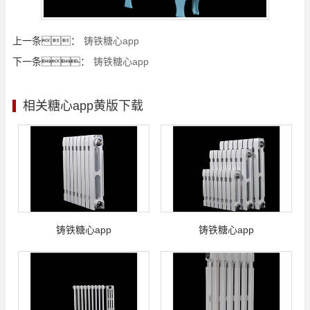
上一条：
铸铁糖心app
下一条：
铸铁糖心app
相关糖心app黄版下载
铸铁糖心app
铸铁糖心app