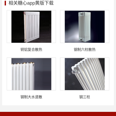
相关糖心app黄版下载
铜铝复合散热
钢制六柱散热
钢制大水道散
钢三柱