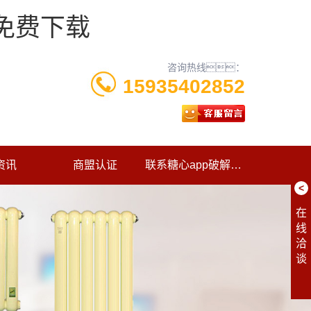
p免费下载
咨询热线：
15935402852
资讯
商盟认证
联系糖心app破解版下载
<
在
线
洽
谈